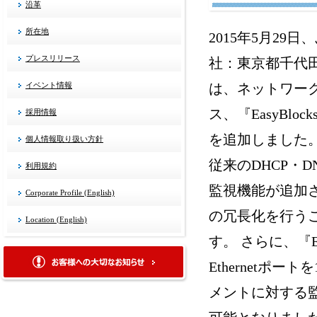
沿革
所在地
2015年5月2
プレスリリース
社：東京都千代
イベント情報
は、ネットワー
ス、『EasyBlocks
採用情報
を追加しました
個人情報取り扱い方針
従来のDHCP・
利用規約
監視機能が追加され、『
Corporate Profile (English)
の冗長化を行う
Location (English)
す。 さらに、『E
Ethernet
メントに対する