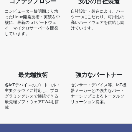
コアテクノロジー
安心の自社製造
コンピューター黎明期より培
自社設計・製造により、パー
ったLinux開発技術・実績を中
ツ一つにこだわり、可用性の
核に、最新のIoTゲートウェ
高いハードウェアを供給し続
イ・マイクロサーバーを開発
けています。
しています。
最先端技術
強力なパートナー
各IoTデバイスのプロトコル・
センサー・デバイス等、IoT機
主要クラウドに対応し、プロ
器メーカーとの強力なパート
グラミングレスで接続できる
ナーシップによるトータルソ
最先端ソフトウェアFW4を搭
リューション提案。
載