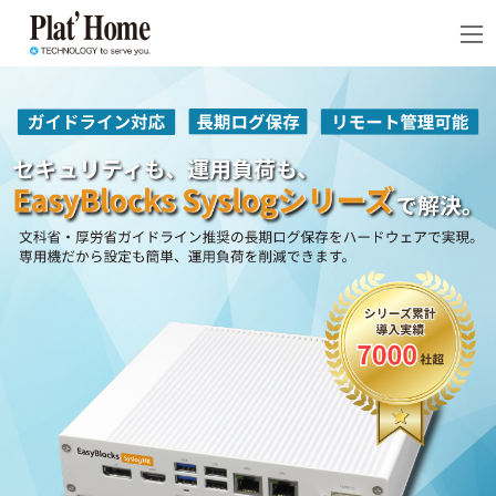
コ
ナ
ン
ビ
テ
ゲ
ン
ー
ツ
シ
へ
ョ
ス
ン
キ
に
ッ
移
プ
動