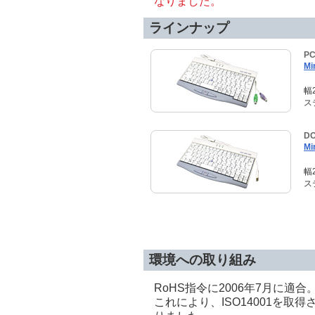
なりました。
ラインナップ
P
Mi
幅
ス
D
Mi
幅
ス
環境への取り組み
RoHS指令に2006年7月に適合
これにより、ISO14001を取