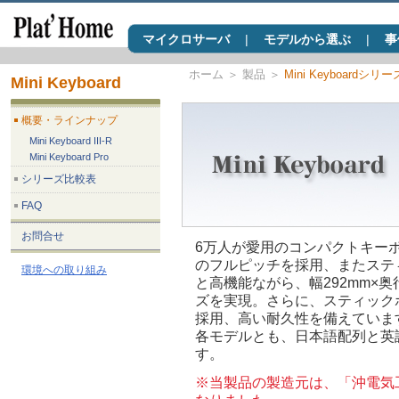
マイクロサーバ
|
モデルから選ぶ
|
事
ホーム
＞
製品
＞
Mini Keyboardシリー
Mini Keyboard
概要・ラインナップ
Mini Keyboard III-R
Mini Keyboard Pro
シリーズ比較表
FAQ
お問合せ
6万人が愛用のコンパクトキーボー
のフルピッチを採用、またステ
環境への取り組み
と高機能ながら、幅292mm×奥
ズを実現。さらに、スティック
採用、高い耐久性を備えていま
各モデルとも、日本語配列と英
す。
※当製品の製造元は、「沖電気