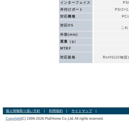
インターフェイス
PS
外付けポート
PS/2×
対応機種
PC/
対応OS
これ
外形(mm)
重量（g）
MTBF
対応規格
RoHS(10物質
個人情報取り扱い方針
|
利用規約
|
サイトマップ
|
Copyright
(C) 1999-
2026 Plat'Home Co.,Ltd. All rights reserved.