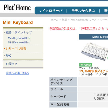
マイクロサーバ
|
モデルから選ぶ
|
事
ホーム
＞
製品
＞
Mini Keyboardシリーズ
＞
シリー
Mini Keyboard
※当製品の製造元は、「沖電気工業」から「
概要・ラインナップ
Mini Keyb
Mini Keyboard III-R
Mini Keyboard Pro
シリーズ比較表
FAQ
お問合せ
WEB・直販価格
19,360円(税込)か
環境への取り組み
（本体価格：17,600
ポインティング
デバイス
ホイール
日本語配列
キーボード
US配列
キー配列切替