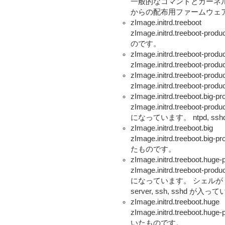
一般的なコマンドとカーネ
からの配布用ファームウェ
zImage.initrd.treeboot
zImage.initrd.treebo
のです。
zImage.initrd.treeboot-prod
zImage.initrd.treeboot
zImage.initrd.treeboot-pro
zImage.initrd.treeboot
zImage.initrd.treeboot.b
zImage.initrd.treebo
になっています。 ntpd, s
zImage.initrd.treeboot.big
zImage.initrd.treeboo
たものです。
zImage.initrd.treeboot.h
zImage.initrd.treebo
になっています。 シェルが bash です
server, ssh, sshd が入
zImage.initrd.treeboot.huge
zImage.initrd.treeboo
いたものです。