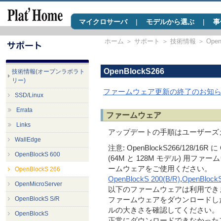
マイクロサーバ
|
モデルから選ぶ
|
事
ホーム
＞
サポート
＞
技術情報
＞
Open
OpenBlockS266
技術情報(オープンラボラト
リー)
ファームウェア更新の終了のお知
SSD/Linux
Errata
ファームウェア
Links
アップデートの手順はユーザーズ
WallEdge
注意: OpenBlockS266/128/16R に 
OpenBlockS 600
(64M と 128M モデル) 用ファ
ームウェアをご使用ください。
OpenBlockS 266
OpenBlockS 200(B/R)
,
OpenBlock
OpenMicroServer
以下のファームウェアは利用でき
OpenBlockS S/R
ファームウェアをダウンロードし
ルの大きさを確認してください。
OpenBlockS
正常にダウンロードできなかった