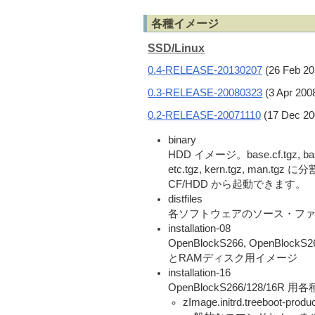
各種イメージ
SSD/Linux
0.4-RELEASE-20130207
(26 Feb 20
0.3-RELEASE-20080323
(3 Apr 200
0.2-RELEASE-20071110
(17 Dec 20
binary
HDD イメージ。base.cf.tgz, base.tg
etc.tgz, kern.tgz, man
CF/HDD から起動できます。
distfiles
各ソフトウェアのソース・フ
installation-08
OpenBlockS266, OpenBloc
とRAMディスク用イメージ
installation-16
OpenBlockS266/128/
zImage.initrd.treeboot-pro