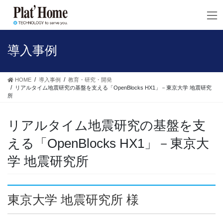
コ
ナ
ン
ビ
テ
ゲ
ン
ー
ツ
シ
導入事例
へ
ョ
ス
ン
キ
に
HOME
導入事例
教育・研究・開発
ッ
移
リアルタイム地震研究の基盤を支える「OpenBlocks HX1」－東京大学 地震研究
所
プ
動
リアルタイム地震研究の基盤を支
える「OpenBlocks HX1」－東京大
学 地震研究所
東京大学 地震研究所 様