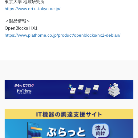
東京大学 地震研究所
https://www.eri.u-tokyo.ac.jp/
＜製品情報＞
OpenBlocks HX1
https://www.plathome.co.jp/product/openblocks/hx1-debian/