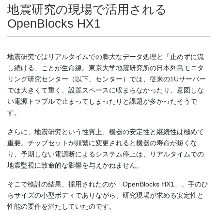
地震研究の現場で活用される
OpenBlocks HX1
地震研究ではリアルタイムでの膨大なデータ処理と「止めずに流
し続ける」ことが生命線。東京大学地震研究所の日本列島モニタ
リング研究センター（以下、センター）では、従来の1Uサーバー
では大きくて重く、設置スペースに収まらなかったり、意図しな
い電源トラブルで止まってしまったりと課題が多かったそうで
す。
さらに、地震研究という性質上、機器の安定性と継続性は極めて
重要。チップセットが頻繁に変更されると機器の寿命が短くな
り、予期しない電源断によるシステム停止は、リアルタイムでの
地震監視に致命的な影響を与えかねません。
そこで検討の結果、採用されたのが「OpenBlocks HX1」。手のひ
らサイズの小型ボディでありながら、研究現場が求める安定性と
性能の要件を満たしていたのです。