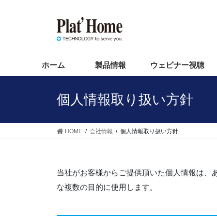
コ
ナ
ン
ビ
テ
ゲ
ン
ー
ツ
シ
へ
ョ
ホーム
製品情報
ウェビナー視聴
ス
ン
キ
に
個人情報取り扱い方針
ッ
移
プ
動
HOME
会社情報
個人情報取り扱い方針
当社がお客様からご提供頂いた個人情報は、
な複数の目的に使用します。