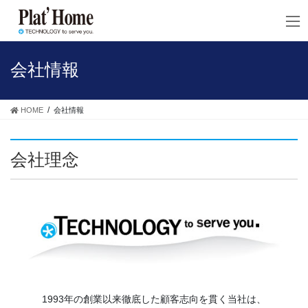
コ
ナ
ン
ビ
テ
ゲ
ン
ー
ツ
シ
会社情報
へ
ョ
ス
ン
キ
に
HOME
会社情報
ッ
移
プ
動
会社理念
1993年の創業以来徹底した顧客志向を貫く当社は、