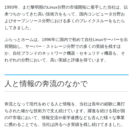
1993年、まだ黎明期のLinux分野の市場開拓に着手した当社は、以
来つちかってきた高い技術力をもって、国内コンピュータ分野お
よびオープンソース分野における多くのブレイクスルーをもたら
してきました。
ぷらっとホームは、1996年に国内で初めて自社Linuxサーバーを出
荷開始し、サーバー・ストレージ分野での多くの実績を残すほ
か、自社ブランドのネットワーク機器・セキュリティ機器も、そ
れぞれの分野において、高い実績と評価を得ています。
人と情報の奔流のなかで
奔流となって現代をめぐる人と情報を、当社は長年の経験に裏打
ちされた確かな技術力で支え続けています。躍進を続ける我が国
のIT市場において、情報交流や産学連携なども含んだ様々な事業
に携わることでも、当社は誇るべき実績を残し続けてきました。