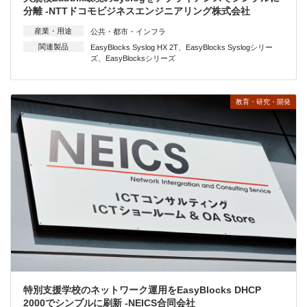
分離 -NTTドコモビジネスエンジニアリング株式会社
産業・用途
公共・都市・インフラ
関連製品
EasyBlocks Syslog HX 2T
、
EasyBlocks Syslogシリー
ズ
、
EasyBlocksシリーズ
教育・研究・開発
特別支援学校のネットワーク運用をEasyBlocks DHCP
2000でシンプルに刷新 -NEICS合同会社