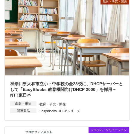
教育・研究・開発
神奈川県大和市立小・中学校の全28校に、DHCPサーバーと
して「EasyBlocks 教育機関向けDHCP 2000」を採用－
NTT東日本
産業・用途
教育・研究・開発
関連製品
EasyBlocks DHCPシリーズ
システム・ソリューション