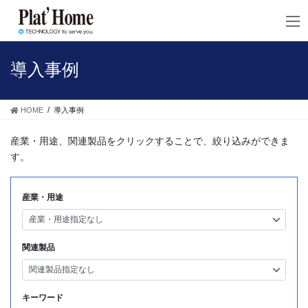
コ
ナ
ン
ビ
テ
ゲ
ン
ー
ツ
シ
導入事例
へ
ョ
ス
ン
キ
に
HOME
導入事例
ッ
移
プ
動
産業・用途、関連製品をクリックすることで、絞り込みができま
す。
産業・用途
関連製品
キーワード