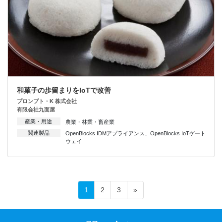
和菓子の歩留まりをIoTで改善
プロンプト・K 株式会社
有限会社九面屋
産業・用途
農業・林業・畜産業
関連製品
OpenBlocks IDMアプライアンス
、
OpenBlocks IoTゲート
ウェイ
投
ペ
ペ
ペ
1
2
3
»
稿
ー
ー
ー
ジ
ジ
ジ
ナ