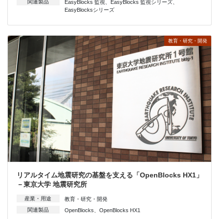
関連製品
EasyBlocks 監視
、
EasyBlocks 監視シリーズ
、
EasyBlocksシリーズ
教育・研究・開発
リアルタイム地震研究の基盤を支える「OpenBlocks HX1」
－東京大学 地震研究所
産業・用途
教育・研究・開発
関連製品
OpenBlocks
、
OpenBlocks HX1