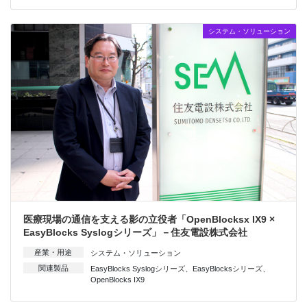
システム・ソリューション
医療現場の通信を支える影の立役者「OpenBlocksx IX9 ×
EasyBlocks Syslogシリーズ」－住友電設株式会社
産業・用途
システム・ソリューション
関連製品
EasyBlocks Syslogシリーズ
、
EasyBlocksシリーズ
、
OpenBlocks IX9