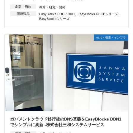
産業・用途
教育・研究・開発
関連製品
EasyBlocks DHCP 2000
、
EasyBlocks DHCPシリーズ
、
EasyBlocksシリーズ
公共・都市・インフラ
ガバメントクラウド移行後のDNS基盤をEasyBlocks DDN1
でシンプルに刷新 -株式会社三和システムサービス