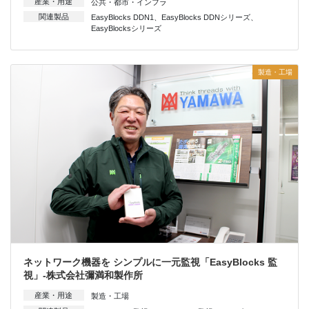
産業・用途
公共・都市・インフラ
関連製品
EasyBlocks DDN1
、
EasyBlocks DDNシリーズ
、
EasyBlocksシリーズ
製造・工場
ネットワーク機器を シンプルに一元監視「EasyBlocks 監
視」-株式会社彌満和製作所
産業・用途
製造・工場