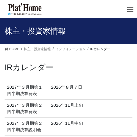
コ
ナ
ン
ビ
テ
ゲ
ン
ー
ツ
シ
株主・投資家情報
へ
ョ
ス
ン
キ
に
HOME
株主・投資家情報
インフォメーション
IRカレンダー
ッ
移
プ
動
IRカレンダー
2027年３月期第１
2026年８月７日
四半期決算発表
2027年３月期第２
2026年11月上旬
四半期決算発表
2027年３月期第２
2026年11月中旬
四半期決算説明会