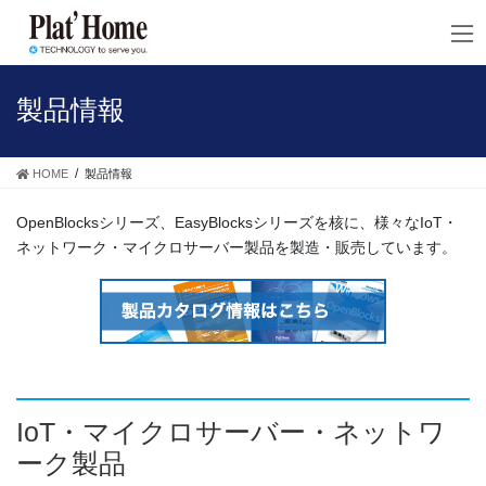
コ
ナ
ン
ビ
テ
ゲ
ン
ー
ツ
シ
製品情報
へ
ョ
ス
ン
キ
に
HOME
製品情報
ッ
移
プ
動
OpenBlocksシリーズ、EasyBlocksシリーズを核に、様々なIoT・
ネットワーク・マイクロサーバー製品を製造・販売しています。
IoT・マイクロサーバー・ネットワ
ーク製品