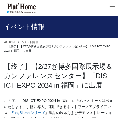
コ
ナ
ン
ビ
テ
ゲ
ン
ー
ツ
シ
イベント情報
へ
ョ
ス
ン
キ
に
HOME
イベント情報
ッ
移
【終了】【2/27@博多国際展示場＆カンファレンスセンター】「DIS ICT EXPO
2024 in 福岡」に出展
プ
動
【終了】【2/27@博多国際展示場＆
カンファレンスセンター】「DIS
ICT EXPO 2024 in 福岡」に出展
この度、「DIS ICT EXPO 2024 in 福岡」にぷらっとホームは出展
いたします。手軽に導入、運用できるネットワークアプライアン
ス「
EasyBlocksシリーズ
」製品の展示およびデモンストレーショ