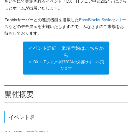
あいちにて実施されるイベント「DX・ITフェア中部2024」にぷら
っとホームが出展いたします。
Zabbixサーバーとの連携機能を搭載した
EasyBlocks Syslogシリー
ズ
などのデモ展示を実施いたしますので、みなさまのご来場をお
待ちしております。
イベント詳細・来場予約はこちらか
ら
※ DX・ITフェア中部2024の外部サイトへ飛
びます
開催概要
イベント名