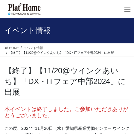
コ
ナ
ン
ビ
テ
ゲ
ン
ー
ツ
シ
イベント情報
へ
ョ
ス
ン
キ
に
HOME
イベント情報
ッ
移
【終了】【11/20@ウインクあいち】「DX・ITフェア中部2024」に出展
プ
動
【終了】【11/20@ウインクあい
ち】「DX・ITフェア中部2024」に
出展
本イベントは終了しました。ご参加いただきありが
とうございました。
この度、2024年11月20日（水）愛知県産業労働センター ウインク