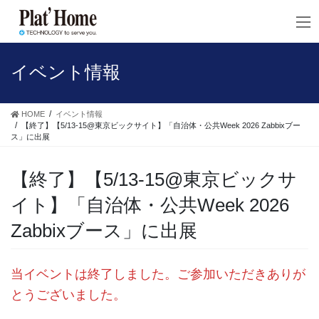
コ
ナ
ン
ビ
テ
ゲ
ン
ー
ツ
シ
イベント情報
へ
ョ
ス
ン
キ
に
HOME
イベント情報
ッ
移
【終了】【5/13-15@東京ビックサイト】「自治体・公共Week 2026 Zabbixブー
ス」に出展
プ
動
【終了】【5/13-15@東京ビックサ
イト】「自治体・公共Week 2026
Zabbixブース」に出展
当イベントは終了しました。ご参加いただきありが
とうございました。