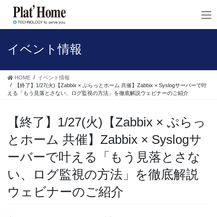
コ
ナ
ン
ビ
テ
ゲ
ン
ー
ツ
シ
イベント情報
へ
ョ
ス
ン
キ
に
HOME
イベント情報
ッ
移
【終了】1/27(火)【Zabbix × ぷらっとホーム 共催】Zabbix × Syslogサーバーで叶
える「もう見落とさない、ログ監視の方法」を徹底解説ウェビナーのご紹介
プ
動
【終了】1/27(火)【Zabbix × ぷらっ
とホーム 共催】Zabbix × Syslogサ
ーバーで叶える「もう見落とさな
い、ログ監視の方法」を徹底解説
ウェビナーのご紹介