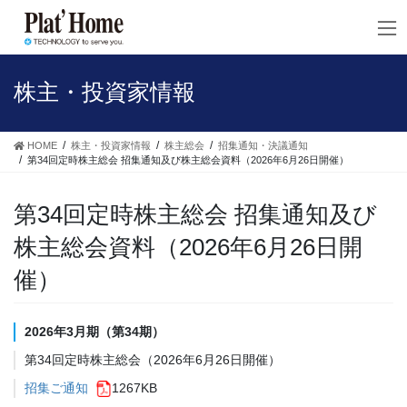
コ
ナ
ン
ビ
テ
ゲ
ン
ー
ツ
シ
株主・投資家情報
へ
ョ
ス
ン
キ
に
HOME
株主・投資家情報
株主総会
招集通知・決議通知
ッ
移
第34回定時株主総会 招集通知及び株主総会資料（2026年6月26日開催）
プ
動
第34回定時株主総会 招集通知及び
株主総会資料（2026年6月26日開
催）
2026年3月期（第34期）
第34回定時株主総会（2026年6月26日開催）
招集ご通知
1267KB