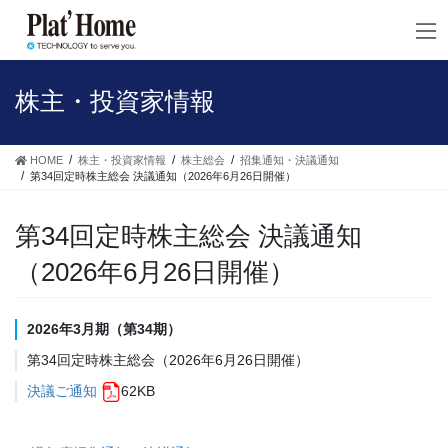
コ
ナ
ン
ビ
テ
ゲ
ン
ー
ツ
シ
株主・投資家情報
へ
ョ
ス
ン
キ
に
HOME
株主・投資家情報
株主総会
招集通知・決議通知
ッ
移
第34回定時株主総会 決議通知（2026年6月26日開催）
プ
動
第34回定時株主総会 決議通知
（2026年6月26日開催）
2026年3月期（第34期）
第34回定時株主総会（2026年6月26日開催）
決議ご通知
62KB