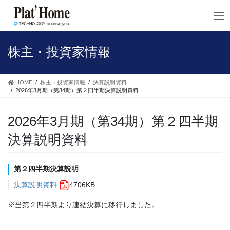
コ
ナ
ン
ビ
テ
ゲ
ン
ー
ツ
シ
株主・投資家情報
へ
ョ
ス
ン
キ
に
HOME
株主・投資家情報
決算説明資料
ッ
移
2026年3月期（第34期）第２四半期決算説明資料
プ
動
2026年3月期（第34期）第２四半期
決算説明資料
第２四半期決算説明
決算説明資料
4706KB
※当第２四半期より連結決算に移行しました。