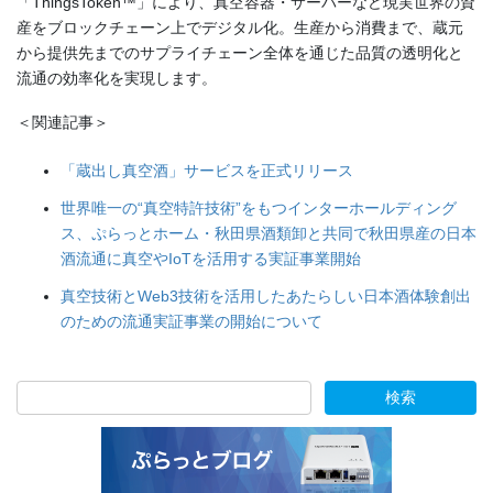
「ThingsToken™」により、真空容器・サーバーなど現実世界の資
産をブロックチェーン上でデジタル化。生産から消費まで、蔵元
から提供先までのサプライチェーン全体を通じた品質の透明化と
流通の効率化を実現します。
＜関連記事＞
「蔵出し真空酒」サービスを正式リリース
世界唯一の“真空特許技術”をもつインターホールディング
ス、ぷらっとホーム・秋田県酒類卸と共同で秋田県産の日本
酒流通に真空やIoTを活用する実証事業開始
真空技術とWeb3技術を活用したあたらしい日本酒体験創出
のための流通実証事業の開始について