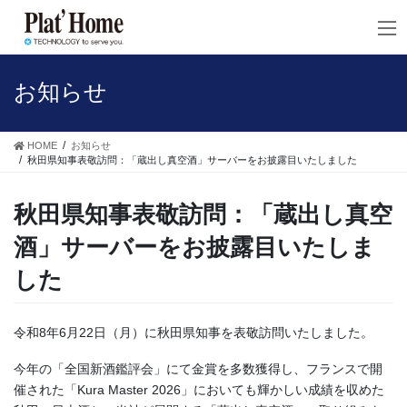
コ
ナ
ン
ビ
テ
ゲ
ン
ー
ツ
シ
お知らせ
へ
ョ
ス
ン
キ
に
HOME
お知らせ
ッ
移
秋田県知事表敬訪問：「蔵出し真空酒」サーバーをお披露目いたしました
プ
動
秋田県知事表敬訪問：「蔵出し真空
酒」サーバーをお披露目いたしま
した
令和8年6月22日（月）に秋田県知事を表敬訪問いたしました。
今年の「全国新酒鑑評会」にて金賞を多数獲得し、フランスで開
催された「Kura Master 2026」においても輝かしい成績を収めた