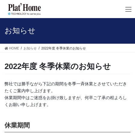
コ
ナ
ン
ビ
テ
ゲ
ン
ー
ツ
シ
お知らせ
へ
ョ
ス
ン
キ
に
HOME
お知らせ
2022年度 冬季休業のお知らせ
ッ
移
プ
動
2022年度 冬季休業のお知らせ
弊社では勝手ながら下記の期間を冬季一斉休業とさせていただき
たくご案内申し上げます。
休業期間中はご迷惑をお掛け致しますが、何卒ご了承の程よろし
くお願い申し上げます。
休業期間