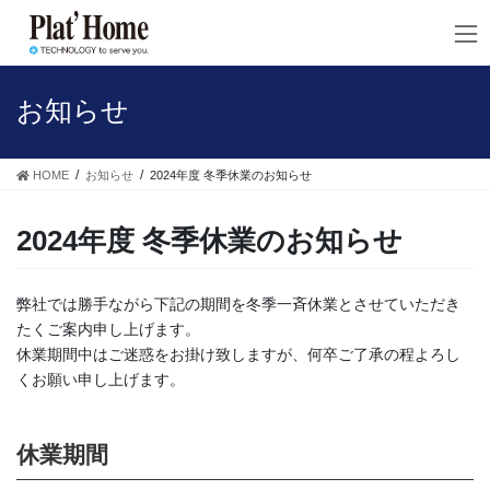
コ
ナ
ン
ビ
テ
ゲ
ン
ー
ツ
シ
お知らせ
へ
ョ
ス
ン
キ
に
HOME
お知らせ
2024年度 冬季休業のお知らせ
ッ
移
プ
動
2024年度 冬季休業のお知らせ
弊社では勝手ながら下記の期間を冬季一斉休業とさせていただき
たくご案内申し上げます。
休業期間中はご迷惑をお掛け致しますが、何卒ご了承の程よろし
くお願い申し上げます。
休業期間