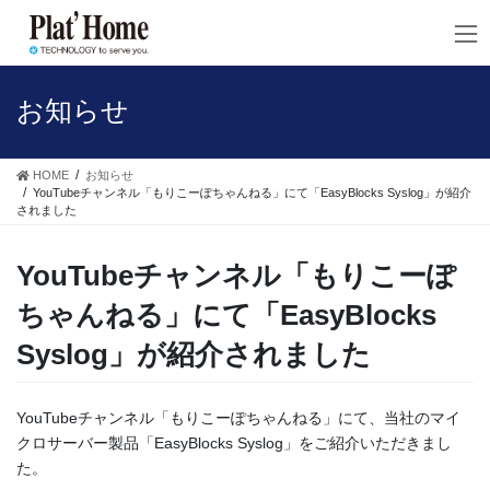
コ
ナ
ン
ビ
テ
ゲ
ン
ー
ツ
シ
お知らせ
へ
ョ
ス
ン
キ
に
HOME
お知らせ
ッ
移
YouTubeチャンネル「もりこーぽちゃんねる」にて「EasyBlocks Syslog」が紹介
されました
プ
動
YouTubeチャンネル「もりこーぽ
ちゃんねる」にて「EasyBlocks
Syslog」が紹介されました
YouTubeチャンネル「もりこーぽちゃんねる」にて、当社のマイ
クロサーバー製品「EasyBlocks Syslog」をご紹介いただきまし
た。