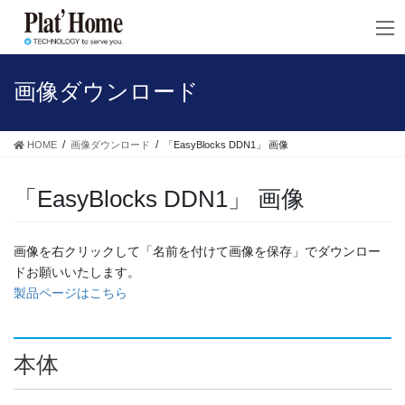
コ
ナ
ン
ビ
テ
ゲ
ン
ー
ツ
シ
画像ダウンロード
へ
ョ
ス
ン
キ
に
HOME
画像ダウンロード
「EasyBlocks DDN1」 画像
ッ
移
プ
動
「EasyBlocks DDN1」 画像
画像を右クリックして「名前を付けて画像を保存」でダウンロー
ドお願いいたします。
製品ページはこちら
本体