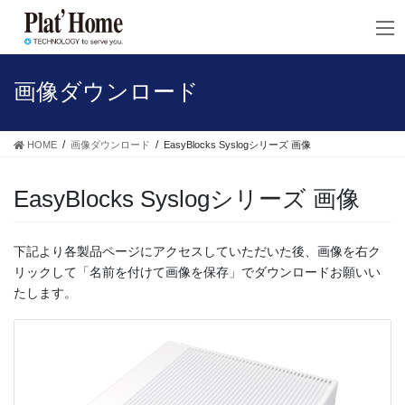
コ
ナ
ン
ビ
テ
ゲ
ン
ー
ツ
シ
画像ダウンロード
へ
ョ
ス
ン
キ
に
HOME
画像ダウンロード
EasyBlocks Syslogシリーズ 画像
ッ
移
プ
動
EasyBlocks Syslogシリーズ 画像
下記より各製品ページにアクセスしていただいた後、画像を右ク
リックして「名前を付けて画像を保存」でダウンロードお願いい
たします。