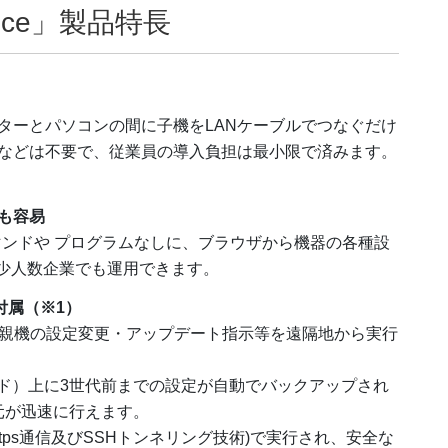
Office」製品特長
ターとパソコンの間に子機をLANケーブルでつなぐだけ
などは不要で、従業員の導入負担は最小限で済みます。
も容易
コマンドや プログラムなしに、ブラウザから機器の各種設
い少人数企業でも運用できます。
が付属（※1）
Office」の親機の設定変更・アップデート指示等を遠隔地から実行
クラウド）上に3世代前までの設定が自動でバックアップされ
元が迅速に行えます。
信(https通信及びSSHトンネリング技術)で実行され、安全な