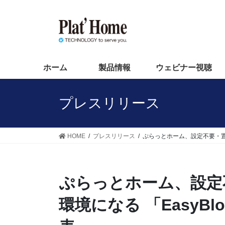
コ
ナ
ン
ビ
テ
ゲ
ン
ー
ツ
シ
へ
ョ
ホーム
製品情報
ウェビナー視聴
ス
ン
キ
に
プレスリリース
ッ
移
プ
動
HOME
プレスリリース
ぷらっとホーム、設定不要・置くだけ
ぷらっとホーム、設定
環境になる 「EasyBloc