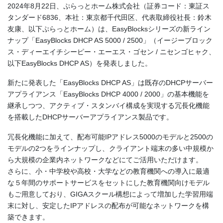
2024年8月22日、ぷらっとホーム株式会社（証券コード：東証ス
タンダード6836、本社：東京都千代田区、代表取締役社長：鈴木
友康、以下ぷらっとホーム）は、EasyBlocksシリーズの新ライン
ナップ「EasyBlocks DHCP AS 5000 / 2500」（イージーブロック
ス・ディーエイチシーピー・エーエス・ゴセン / ニセンゴヒャク、
以下EasyBlocks DHCP AS）を発表しました。
新たに発表した「EasyBlocks DHCP AS」は既存のDHCPサーバー
アプライアンス「EasyBlocks DHCP 4000 / 2000」の基本機能を
継承しつつ、アクティブ・スタンバイ構成を実現する冗長化機能
を搭載したDHCPサーバーアプライアンス製品です。
冗長化機能に加えて、配布可能IPアドレス5000のモデルと2500の
モデルの2つをラインナップし、クライアント端末の多い中規模か
ら大規模の企業内ネットワークなどにてご活用いただけます。
さらに、小・中学校や高校・大学などの教育機関への導入に最適
な５年間のサポートサービスをセットにした教育機関向けモデル
もご用意しており、GIGAスクール構想によって増加した学習用端
末に対し、安定したIPアドレスの配布が可能なネットワークを構
築できます。