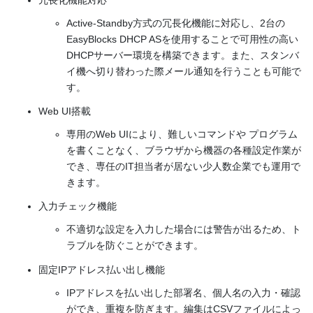
冗長化機能対応
Active-Standby方式の冗長化機能に対応し、2台の
EasyBlocks DHCP ASを使用することで可用性の高い
DHCPサーバー環境を構築できます。また、スタンバ
イ機へ切り替わった際メール通知を行うことも可能で
す。
Web UI搭載
専用のWeb UIにより、難しいコマンドや プログラム
を書くことなく、ブラウザから機器の各種設定作業が
でき、専任のIT担当者が居ない少人数企業でも運用で
きます。
入力チェック機能
不適切な設定を入力した場合には警告が出るため、ト
ラブルを防ぐことができます。
固定IPアドレス払い出し機能
IPアドレスを払い出した部署名、個人名の入力・確認
ができ、重複を防ぎます。編集はCSVファイルによっ