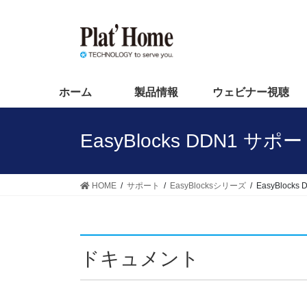
コ
ナ
ン
ビ
テ
ゲ
ン
ー
ツ
シ
へ
ョ
ホーム
製品情報
ウェビナー視聴
ス
ン
キ
に
EasyBlocks DDN1 サ
ッ
移
プ
動
HOME
サポート
EasyBlocksシリーズ
EasyBlocks 
ドキュメント