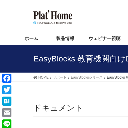
コ
ナ
ン
ビ
テ
ゲ
ン
ー
ツ
シ
へ
ョ
ホーム
製品情報
ウェビナー視聴
ス
ン
キ
に
EasyBlocks 教育機関向
ッ
移
プ
動
HOME
サポート
EasyBlocksシリーズ
EasyBlock
F
a
T
c
ドキュメント
w
H
e
i
a
E
b
t