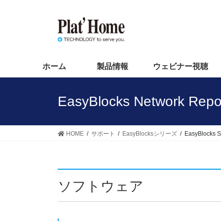
コ
ナ
ン
ビ
テ
ゲ
ン
ー
ツ
シ
へ
ョ
ホーム
製品情報
ウェビナー視聴
ス
ン
キ
に
EasyBlocks Network R
ッ
移
プ
動
HOME
サポート
EasyBlocksシリーズ
EasyBlocks S
ソフトウェア