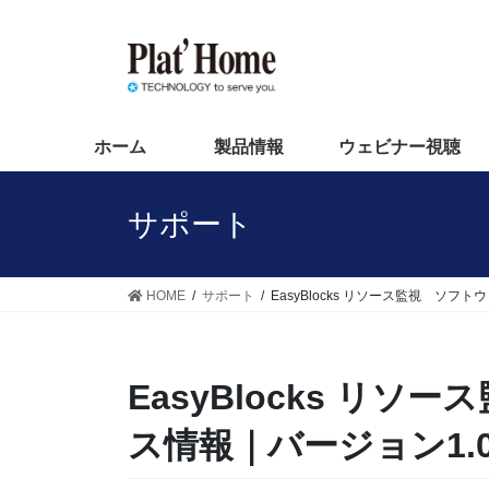
コ
ナ
ン
ビ
テ
ゲ
ン
ー
ツ
シ
へ
ョ
ホーム
製品情報
ウェビナー視聴
ス
ン
キ
に
サポート
ッ
移
プ
動
HOME
サポート
EasyBlocks リソース監視 ソフ
EasyBlocks リ
ス情報｜バージョン1.0