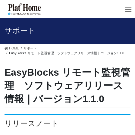
コ
ナ
ン
ビ
テ
ゲ
ン
ー
ツ
シ
サポート
へ
ョ
ス
ン
キ
に
HOME
サポート
ッ
移
EasyBlocks リモート監視管理 ソフトウェアリリース情報｜バージョン1.1.0
プ
動
EasyBlocks リモート監視管
理 ソフトウェアリリース
情報｜バージョン1.1.0
リリースノート