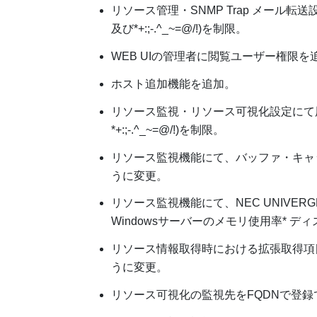
リソース管理・SNMP Trap メール
及び*+:;-.^_~=@/!)を制限。
WEB UIの管理者に閲覧ユーザー権限を
ホスト追加機能を追加。
リソース監視・リソース可視化設定にて
*+:;-.^_~=@/!)を制限。
リソース監視機能にて、バッファ・キャ
うに変更。
リソース監視機能にて、NEC UNIVER
Windowsサーバーのメモリ使用率* デ
リソース情報取得時における拡張取得項
うに変更。
リソース可視化の監視先をFQDNで登