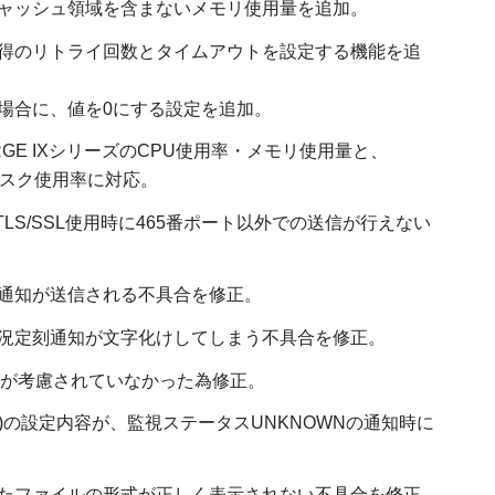
ャッシュ領域を含まないメモリ使用量を追加。
得のリトライ回数とタイムアウトを設定する機能を追
場合に、値を0にする設定を追加。
RGE IXシリーズのCPU使用率・メモリ使用量と、
ィスク使用率に対応。
LS/SSL使用時に465番ポート以外での送信が行えない
通知が送信される不具合を修正。
況定刻通知が文字化けしてしまう不具合を修正。
キシが考慮されていなかった為修正。
Y)の設定内容が、監視ステータスUNKNOWNの通知時に
たファイルの形式が正しく表示されない不具合を修正。