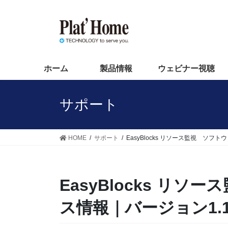
コ
ナ
ン
ビ
テ
ゲ
ン
ー
ツ
シ
へ
ョ
ホーム
製品情報
ウェビナー視聴
ス
ン
キ
に
サポート
ッ
移
プ
動
HOME
サポート
EasyBlocks リソース監視 ソフ
EasyBlocks リ
ス情報｜バージョン1.1