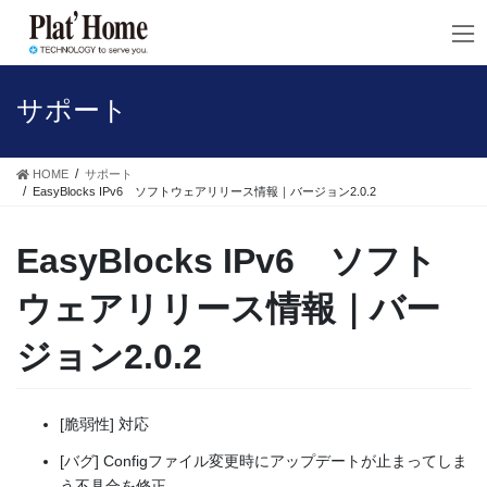
コ
ナ
ン
ビ
テ
ゲ
ン
ー
ツ
シ
サポート
へ
ョ
ス
ン
キ
に
HOME
サポート
ッ
移
EasyBlocks IPv6 ソフトウェアリリース情報｜バージョン2.0.2
プ
動
EasyBlocks IPv6 ソフト
ウェアリリース情報｜バー
ジョン2.0.2
[脆弱性] 対応
[バグ] Configファイル変更時にアップデートが止まってしま
う不具合を修正。