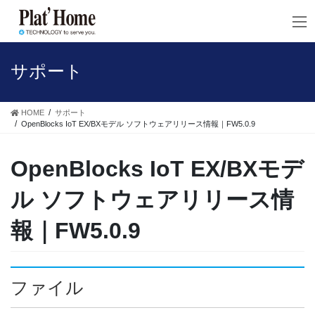
コ
ナ
ン
ビ
テ
ゲ
ン
ー
ツ
シ
サポート
へ
ョ
ス
ン
キ
に
HOME
サポート
ッ
移
OpenBlocks IoT EX/BXモデル ソフトウェアリリース情報｜FW5.0.9
プ
動
OpenBlocks IoT EX/BXモデ
ル ソフトウェアリリース情
報｜FW5.0.9
ファイル