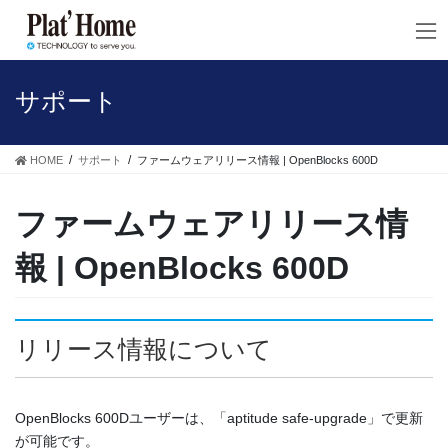
コ
ナ
ン
ビ
テ
ゲ
ン
ー
ツ
シ
サポート
へ
ョ
ス
ン
キ
に
HOME
サポート
ファームウェアリリース情報 | OpenBlocks 600D
ッ
移
プ
動
ファームウェアリリース情
報 | OpenBlocks 600D
リリース情報について
OpenBlocks 600Dユーザーは、「aptitude safe-upgrade」で更新
が可能です。