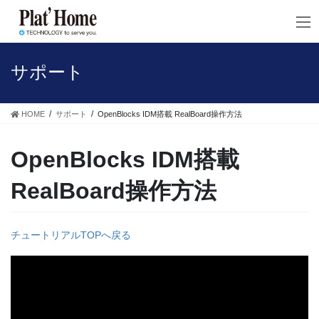
コ
ナ
ン
ビ
テ
ゲ
ン
ー
ツ
シ
サポート
へ
ョ
ス
ン
キ
に
HOME
サポート
OpenBlocks IDM搭載 RealBoard操作方法
ッ
移
プ
動
OpenBlocks IDM搭載
RealBoard操作方法
チュートリアルTOPへ戻る