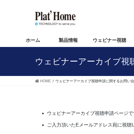
コ
ナ
ン
ビ
テ
ゲ
ン
ー
ツ
シ
へ
ョ
ホーム
製品情報
ウェビナー視聴
ス
ン
キ
に
ウェビナーアーカイブ視
ッ
移
プ
動
HOME
ウェビナーアーカイブ視聴申請に関するお問い
ウェビナーアーカイブ視聴申請ページで
ご入力頂いたEメールアドレス宛に視聴