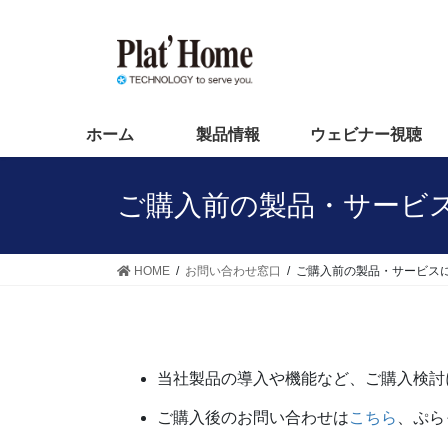
コ
ナ
ン
ビ
テ
ゲ
ン
ー
ツ
シ
へ
ョ
ホーム
製品情報
ウェビナー視聴
ス
ン
キ
に
ご購入前の製品・サービ
ッ
移
プ
動
HOME
お問い合わせ窓口
ご購入前の製品・サービス
当社製品の導入や機能など、ご購入検討
ご購入後のお問い合わせは
こちら
、ぷら