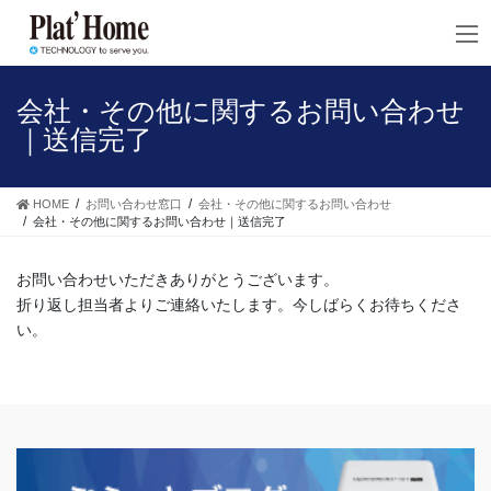
コ
ナ
ン
ビ
テ
ゲ
ン
ー
ツ
シ
会社・その他に関するお問い合わせ
へ
ョ
｜送信完了
ス
ン
キ
に
ッ
移
HOME
お問い合わせ窓口
会社・その他に関するお問い合わせ
プ
動
会社・その他に関するお問い合わせ｜送信完了
お問い合わせいただきありがとうございます。
折り返し担当者よりご連絡いたします。今しばらくお待ちくださ
い。