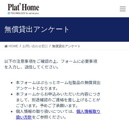
コ
ナ
ン
ビ
テ
ゲ
ン
ー
ツ
シ
無償貸出アンケート
へ
ョ
ス
ン
キ
に
HOME
お問い合わせ窓口
無償貸出アンケート
ッ
移
プ
動