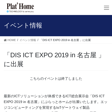
コ
ナ
ン
ビ
テ
ゲ
ン
ー
ツ
シ
イベント情報
へ
ョ
ス
ン
キ
に
HOME
イベント情報
「DIS ICT EXPO 2019 in 名古屋 」に出展
ッ
移
プ
動
「DIS ICT EXPO 2019 in 名古屋 」
に出展
こちらのイベントは終了しました
最新のICTソリューションが体感できるICT総合展示会「DIS ICT
EXPO 2019 in 名古屋」にぷらっとホームが出展いたします。エッ
ジコンピューティングを実現するIoTゲートウェイ製品