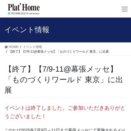
コ
ナ
ン
ビ
テ
ゲ
ン
ー
ツ
シ
イベント情報
へ
ョ
ス
ン
キ
に
HOME
イベント情報
ッ
移
【終了】【7/9-11@幕張メッセ】「ものづくりワールド 東京」に出展
プ
動
【終了】【7/9-11@幕張メッセ】
「ものづくりワールド 東京」に出
展
イベントは終了しました。ご参加いただきありがと
うございました！
このたび2025年7月9日～11日まで幕張メッセにて実施されるイベ