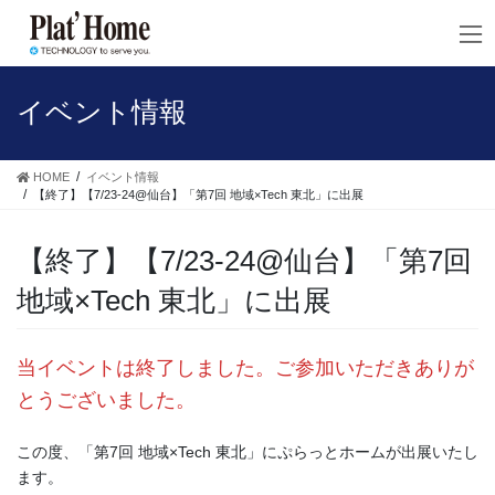
コ
ナ
ン
ビ
テ
ゲ
ン
ー
ツ
シ
イベント情報
へ
ョ
ス
ン
キ
に
HOME
イベント情報
ッ
移
【終了】【7/23-24@仙台】「第7回 地域×Tech 東北」に出展
プ
動
【終了】【7/23-24@仙台】「第7回
地域×Tech 東北」に出展
当イベントは終了しました。ご参加いただきありが
とうございました。
この度、「第7回 地域×Tech 東北」にぷらっとホームが出展いたし
ます。