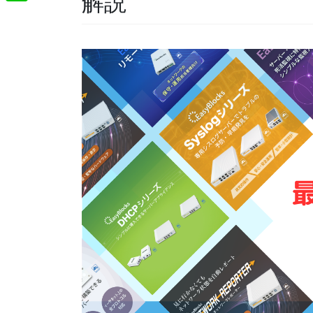
解説
t
m
o
L
t
e
a
o
i
e
n
i
k
n
r
a
l
e