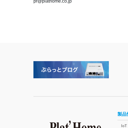
pr@plathome.co.jp
製品
I