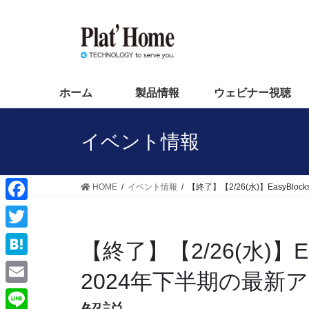
コ
ナ
ン
ビ
テ
ゲ
ン
ー
ツ
シ
へ
ョ
ホーム
製品情報
ウェビナー視聴
ス
ン
キ
に
イベント情報
ッ
移
プ
動
HOME
イベント情報
【終了】【2/26(水)】EasyB
F
a
T
【終了】【2/26(水)】Ea
c
w
H
2024年下半期の最
e
i
a
E
b
t