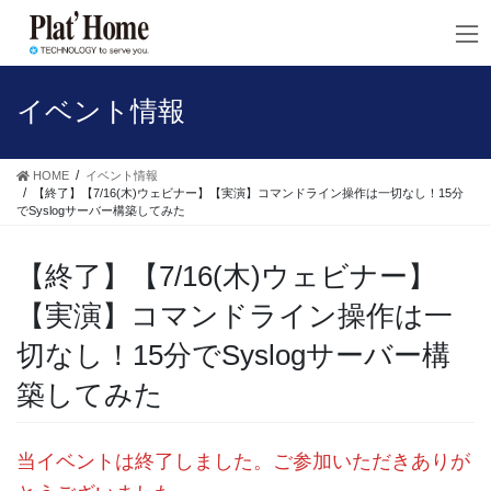
コ
ナ
ン
ビ
テ
ゲ
ン
ー
ツ
シ
イベント情報
へ
ョ
ス
ン
キ
に
HOME
イベント情報
ッ
移
【終了】【7/16(木)ウェビナー】【実演】コマンドライン操作は一切なし！15分
でSyslogサーバー構築してみた
プ
動
【終了】【7/16(木)ウェビナー】
【実演】コマンドライン操作は一
切なし！15分でSyslogサーバー構
築してみた
当イベントは終了しました。ご参加いただきありが