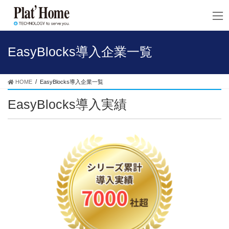
コ
ナ
ン
ビ
テ
ゲ
ン
ー
ツ
シ
EasyBlocks導入企業一覧
へ
ョ
ス
ン
キ
に
HOME
EasyBlocks導入企業一覧
ッ
移
プ
動
EasyBlocks導入実績