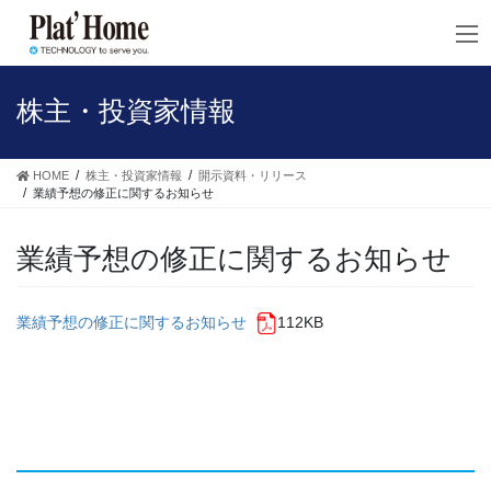
コ
ナ
ン
ビ
テ
ゲ
ン
ー
ツ
シ
株主・投資家情報
へ
ョ
ス
ン
キ
に
HOME
株主・投資家情報
開示資料・リリース
ッ
移
業績予想の修正に関するお知らせ
プ
動
業績予想の修正に関するお知らせ
業績予想の修正に関するお知らせ
112KB