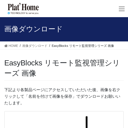
コ
ナ
ン
ビ
テ
ゲ
ン
ー
ツ
シ
画像ダウンロード
へ
ョ
ス
ン
キ
に
HOME
画像ダウンロード
EasyBlocks リモート監視管理シリーズ 画像
ッ
移
プ
動
EasyBlocks リモート監視管理シリ
ーズ 画像
下記より各製品ページにアクセスしていただいた後、画像を右ク
リックして「名前を付けて画像を保存」でダウンロードお願いい
たします。