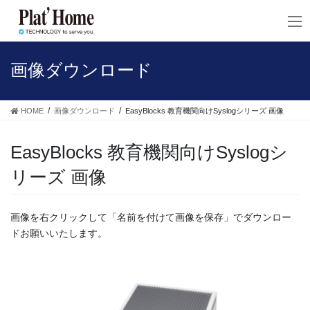
コ
ナ
ン
ビ
テ
ゲ
ン
ー
ツ
シ
画像ダウンロード
へ
ョ
ス
ン
キ
に
HOME
画像ダウンロード
EasyBlocks 教育機関向けSyslogシリーズ 画像
ッ
移
プ
動
EasyBlocks 教育機関向けSyslogシ
リーズ 画像
画像を右クリックして「名前を付けて画像を保存」でダウンロー
ドお願いいたします。