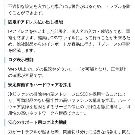
不適切な設定を入力した場合には警告が出るため、トラブルを防
ぐことができます。
固定IPアドレス払い出し機能
IPアドレスを払い出した部署名、個人名の入力・確認ができ、重
複を防ぎます。編集はCSVファイルによって行うことが出来るた
め、他社製品からのインポートが容易に行え、リプレースの手間
を軽減します。
ログ表示機能
Web UI上でログの視認やダウンロードが可能となり、正常動作
の確認が容易です。
安定稼働するハードウェアを採用
冷却ファンの排除や内蔵ストレージにSSDを採用することによ
り、可動部品のない堅牢性の高いファンレス構造を実現。ハード
ウェア故障を起因とするサービス停止の可能性を徹底排除し、可
用性の高いネットワークを構築できます。
安心のサポート用ログ出力機能
万が一トラブルが起きた際、問題切り分けに必要な情報を手間な