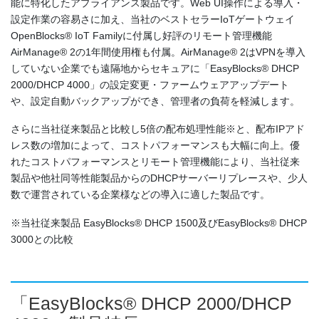
能に特化したアプライアンス製品です。Web UI操作による導入・
設定作業の容易さに加え、当社のベストセラーIoTゲートウェイ
OpenBlocks® IoT Familyに付属し好評のリモート管理機能
AirManage® 2の1年間使用権も付属。AirManage® 2はVPNを導入
していない企業でも遠隔地からセキュアに「EasyBlocks® DHCP
2000/DHCP 4000」の設定変更・ファームウェアアップデート
や、設定自動バックアップができ、管理者の負荷を軽減します。
さらに当社従来製品と比較し5倍の配布処理性能※と、配布IPアド
レス数の増加によって、コストパフォーマンスも大幅に向上。優
れたコストパフォーマンスとリモート管理機能により、当社従来
製品や他社同等性能製品からのDHCPサーバーリプレースや、少人
数で運営されている企業様などの導入に適した製品です。
※当社従来製品 EasyBlocks® DHCP 1500及びEasyBlocks® DHCP
3000との比較
「EasyBlocks® DHCP 2000/DHCP