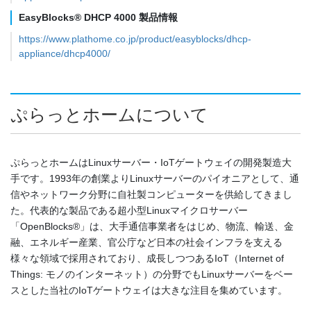
EasyBlocks® DHCP 4000 製品情報
https://www.plathome.co.jp/product/easyblocks/dhcp-
appliance/dhcp4000/
ぷらっとホームについて
ぷらっとホームはLinuxサーバー・IoTゲートウェイの開発製造大
手です。1993年の創業よりLinuxサーバーのパイオニアとして、通
信やネットワーク分野に自社製コンピューターを供給してきまし
た。代表的な製品である超小型Linuxマイクロサーバー
「OpenBlocks®」は、大手通信事業者をはじめ、物流、輸送、金
融、エネルギー産業、官公庁など日本の社会インフラを支える
様々な領域で採用されており、成長しつつあるIoT（Internet of
Things: モノのインターネット）の分野でもLinuxサーバーをベー
スとした当社のIoTゲートウェイは大きな注目を集めています。