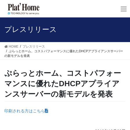
コ
ナ
ン
ビ
テ
ゲ
ン
ー
ツ
シ
プレスリリース
へ
ョ
ス
ン
キ
に
HOME
プレスリリース
ッ
移
ぷらっとホーム、コストパフォーマンスに優れたDHCPアプライアンスサーバー
の新モデルを発表
プ
動
ぷらっとホーム、コストパフォー
マンスに優れたDHCPアプライア
ンスサーバーの新モデルを発表
印刷される方はこちら